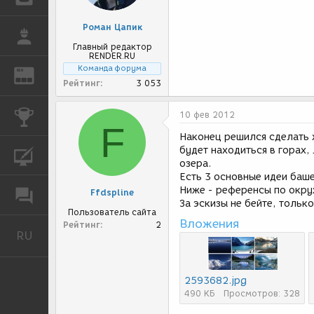
Роман Цапик
РАБОТА
Главный редактор
RENDER.RU
Команда форума
REN
ЖУРНАЛ
Рейтинг
3 053
КОНКУРСЫ
10 фев 2012
F
Наконец решился сделать 
будет находиться в горах,
КУРСЫ
озера.
Есть 3 основные идеи баше
Ниже - референсы по окру
Ffdspline
ФОРУМ
За эскизы не бейте, тольк
Пользователь сайта
Вложения
Рейтинг
2
RU
Русский
2593682.jpg
490 КБ
Просмотров: 328