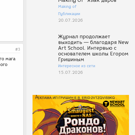
Making Of "Язык даров"
Making of
Публикации
20.07.2026
Журнал продолжает
выходить — благодаря New
Art School. Интервью с
#3
основателем школы Егором
го мага
Гришиным
ного
Интересное из сети
15.07.2026