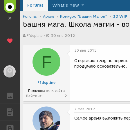
Forums
What's new
Forums
Архив
Конкурс "Башни Магов"
3D WIP
Башня мага. Школа магии - во
А
Д
Ffdspline
30 янв 2012
в
а
т
т
о
а
30 янв 2012
р
с
F
т
о
Открываю тему но первые 
е
з
продумаю основательно.
м
д
Гость
ы
а
н
Ffdspline
и
я
Пользователь сайта
ГАЛЕРЕЯ
Рейтинг
2
7 фев 2012
ПУБЛИКАЦИИ
Самое время выложить пер
БЛОГИ