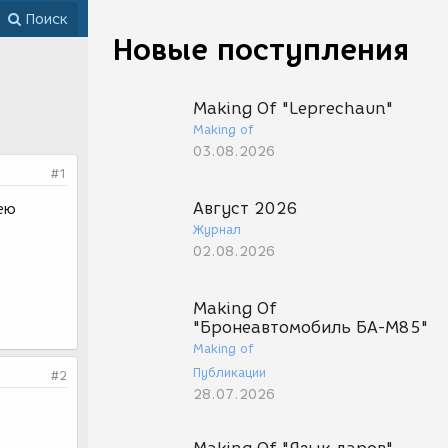
Поиск
Новые поступления
Making Of "Leprechaun"
Making of
03.08.2026
#1
Август 2026
ею
Журнал
02.08.2026
Making Of
"Бронеавтомобиль БА-М85"
Making of
Публикации
#2
28.07.2026