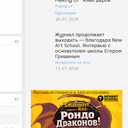
Making Of "Язык даров"
Making of
Публикации
20.07.2026
Журнал продолжает
выходить — благодаря New
#2
Art School. Интервью с
основателем школы Егором
Гришиным
Интересное из сети
15.07.2026
#3