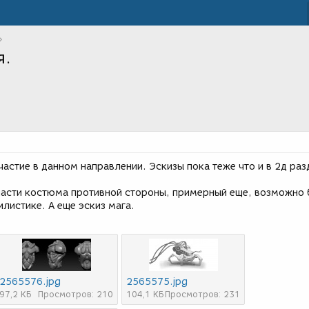
я.
астие в данном направлении. Эскизы пока теже что и в 2д раз
части костюма противной стороны, примерный еще, возможно 
илистике. А еще эскиз мага.
2565576.jpg
2565575.jpg
97,2 КБ
Просмотров: 210
104,1 КБ
Просмотров: 231