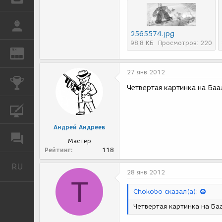
РАБОТА
2565574.jpg
98,8 КБ
Просмотров: 220
REN
ЖУРНАЛ
27 янв 2012
КОНКУРСЫ
Четвертая картинка на Баа
КУРСЫ
Андрей Андреев
ФОРУМ
Мастер
Рейтинг
118
RU
Русский
28 янв 2012
T
Chokobo сказал(а):
Четвертая картинка на Ба