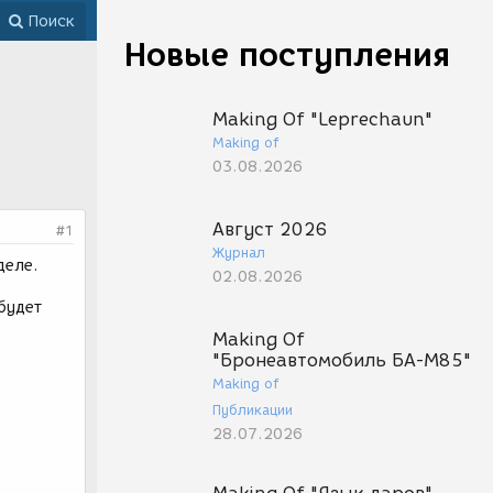
Поиск
Новые поступления
Making Of "Leprechaun"
Making of
03.08.2026
Август 2026
#1
Журнал
деле.
02.08.2026
будет
Making Of
"Бронеавтомобиль БА-М85"
Making of
Публикации
28.07.2026