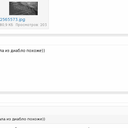
2565573.jpg
80,9 КБ
Просмотров: 203
ла из диабло похоже))
ала из диабло похоже))