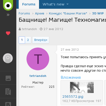
Forums
What's new
Forums
Архив
Конкурс "Башни Магов"
3D WIP
Бащнище! Магище! Техномаги
А
Д
tetriandoh
27 янв 2012
в
а
т
т
о
а
1
2
Вперёд
р
с
т
о
27 янв 2012
е
з
T
м
д
Тоже попытаюсь принять уч
Гость
ы
а
н
Правда сделал еще эскиз 
и
нечто совсем другое по ст
я
tetriandoh
Вложения
ГАЛЕРЕЯ
Мастер
Рейтинг
223
ПУБЛИКАЦИИ
2565572.jpg
162,7 КБ
Просмотров: 197
БЛОГИ