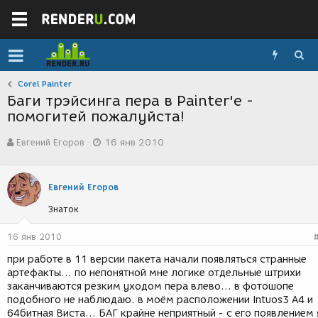
Corel Painter
Баги трэйсинга пера в Painter'е -
помогитей пожалуйста!
А
Д
Евгений Егоров
16 янв 2010
в
а
т
т
о
а
р
с
Евгений Егоров
т
о
Знаток
е
з
м
д
ы
а
16 янв 2010
н
при работе в 11 версии пакета начали появляться странные
и
артефакты... по непонятной мне логике отдельные штрихи
я
заканчиваются резким уходом пера влево... в фотошопе
подобного не наблюдаю. в моём расположении Intuos3 A4 и
64битная Виста... БАГ крайне неприятный - с его появлением 