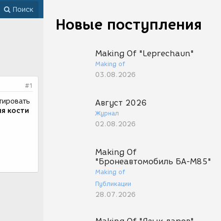
Поиск
Новые поступления
Making Of "Leprechaun"
Making of
03.08.2026
#1
тировать
Август 2026
ля кости
Журнал
02.08.2026
Making Of
"Бронеавтомобиль БА-М85"
Making of
Публикации
28.07.2026