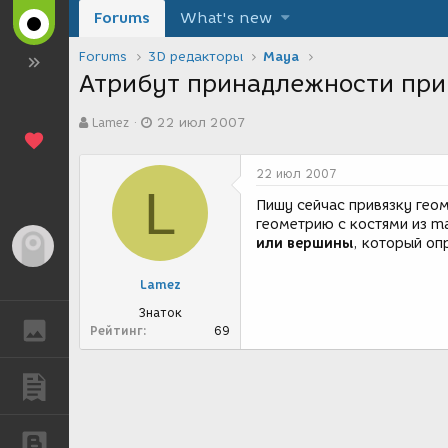
Forums
What's new
Forums
3D редакторы
Maya
Атрибут принадлежности при
А
Д
Lamez
22 июл 2007
в
а
т
т
о
а
22 июл 2007
р
с
L
т
о
Пишу сейчас привязку гео
е
з
геометрию с костями из m
м
д
или вершины
, который оп
Гость
ы
а
н
Lamez
и
я
Знаток
ГАЛЕРЕЯ
Рейтинг
69
ПУБЛИКАЦИИ
БЛОГИ