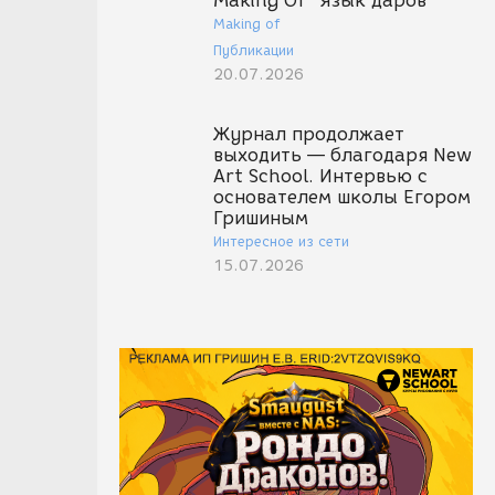
Making Of "Язык даров"
Making of
Публикации
20.07.2026
Журнал продолжает
выходить — благодаря New
Art School. Интервью с
основателем школы Егором
Гришиным
Интересное из сети
15.07.2026