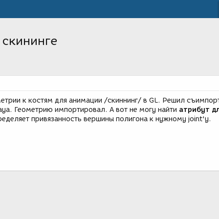
 скининге
метрии к костям для анимации /скиннинг/ в GL. Решил съимпор
aya. Геометрию импортировал. А вот не могу найти
атрибут д
ределяет привязанность вершины полигона к нужному joint'у.