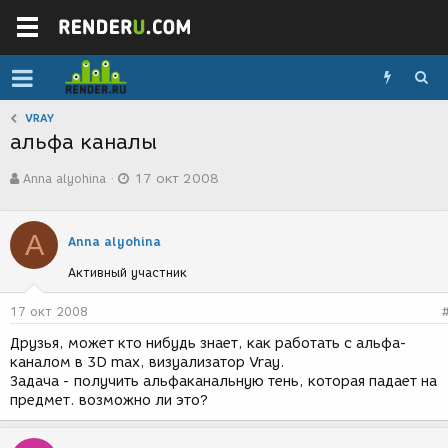
VRAY
альфа каналы
А
Д
Anna alyohina
17 окт 2008
в
а
т
т
о
а
A
р
с
Anna alyohina
т
о
Активный участник
е
з
м
д
ы
а
17 окт 2008
н
Друзья, может кто нибудь знает, как работать с альфа-
и
каналом в 3D max, визуализатор Vray.
я
Задача - получить альфаканальную тень, которая падает на
предмет. возможно ли это?