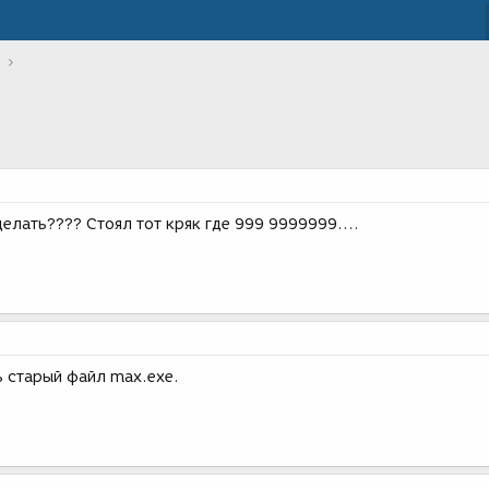
елать???? Стоял тот кряк где 999 9999999....
ь старый файл max.exe.