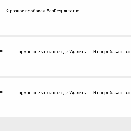
...Я разное пробавал БезРезультатно ...
!! .........нужно кое что и кое где Удалить ....И попробавать за
!! .........нужно кое что и кое где Удалить ....И попробавать за