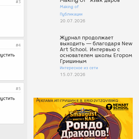
Making Of "Язык даров"
#3
Making of
Публикации
20.07.2026
Журнал продолжает
выходить — благодаря New
#4
Art School. Интервью с
пустить
основателем школы Егором
Гришиным
Интересное из сети
15.07.2026
#5
пустить