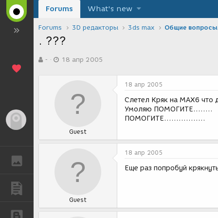
Forums
What's new
Forums
3D редакторы
3ds max
Общие вопросы
. ???
А
Д
-
18 апр 2005
в
а
т
т
о
а
18 апр 2005
р
с
т
о
Слетел Кряк на МАХ6 что д
е
з
Умоляю ПОМОГИТЕ........
м
д
ПОМОГИТЕ.................
Гость
ы
а
Guest
н
и
я
18 апр 2005
ГАЛЕРЕЯ
Еще раз попробуй крякнут
ПУБЛИКАЦИИ
Guest
БЛОГИ