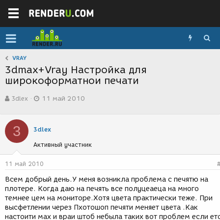
VRAY
3dmax+Vray Настройка для
широкоформатнои печати
А
Д
3dlex
11 май 2010
в
а
т
т
о
а
3
р
с
3dlex
т
о
Активный участник
е
з
м
д
ы
а
11 май 2010
н
Всем добрый день.У меня возникла проблема с печятю на
и
плотере. Когда даю на печять все полуцеаеца на много
я
темнее цем на мониторе.Хотя цвета практически теже. При
высфетлении через Пхотошоп печяти меняет цвета .Как
настоити мах и враи штоб небыла таких вот проблем если ет