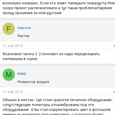
возмошно конешно .Если кто знает Напишыте пожалуста.Мне
скоро проект распечеатовати а тут такая проблема!Заренее
прошу прошения за мой русский.
F
fabricio
Мастер
11 май 2010
Возможно гамма 2.2 поможет но надо переделывать
материалы в сцене.
M
MWG
Модератор форума
11 май 2010
Обычно в местах, где стоит дорогое печатное оборудоание,
сопутствующие мониторы откалиброваны под это
оборудование. Я бы стал корректировать цвет в фотошопе
именно на мониторе того компутера, с которого будет