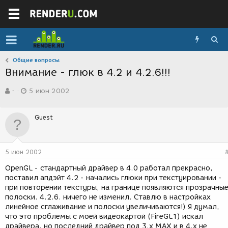
Общие вопросы
Внимание - глюк в 4.2 и 4.2.6!!!
А
Д
-
5 июн 2002
в
а
т
т
о
а
Guest
р
с
т
о
е
з
м
д
5 июн 2002
ы
а
н
OpenGL - стандартный драйвер в 4.0 работал прекрасно,
и
поставил апдэйт 4.2 - начались глюки при текстуировании -
я
при повторении текстуры, на границе появляются прозрачны
полоски. 4.2.6. ничего не изменил. Ставлю в настройках
линейное сглаживание и полоски увеличиваются!) Я думал,
что это проблемы с моей видеокартой (FireGL1) искал
драйвера, но последний драйвер под 3.х МАХ и в 4.х не