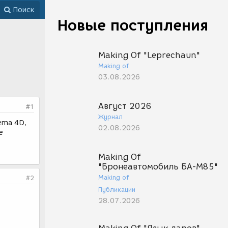
Поиск
Новые поступления
Making Of "Leprechaun"
Making of
03.08.2026
Август 2026
#1
Журнал
ema 4D,
02.08.2026
е
Making Of
"Бронеавтомобиль БА-М85"
Making of
#2
Публикации
28.07.2026