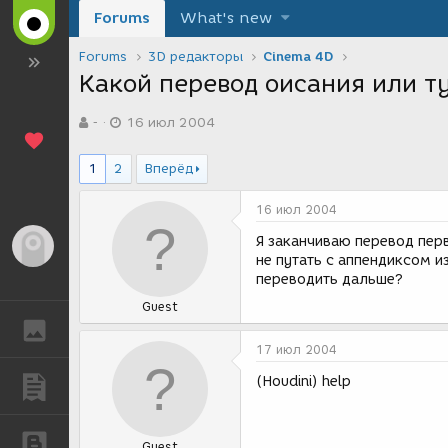
Forums
What's new
Forums
3D редакторы
Cinema 4D
Какой перевод оисания или т
А
Д
-
16 июл 2004
в
а
т
т
о
а
1
2
Вперёд
р
с
т
о
16 июл 2004
е
з
м
д
Я заканчиваю перевод пер
Гость
ы
а
не путать с аппендиксом и
н
переводить дальше?
и
Guest
я
ГАЛЕРЕЯ
17 июл 2004
(Houdini) help
ПУБЛИКАЦИИ
БЛОГИ
Guest