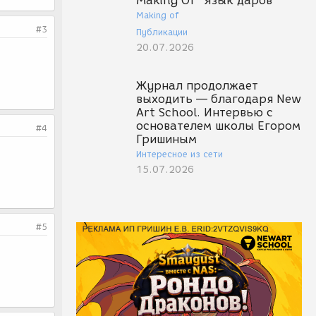
Making Of "Язык даров"
Making of
#3
Публикации
20.07.2026
Журнал продолжает
выходить — благодаря New
Art School. Интервью с
основателем школы Егором
#4
Гришиным
Интересное из сети
15.07.2026
#5