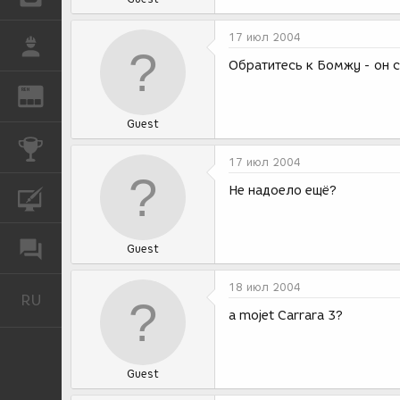
17 июл 2004
РАБОТА
Обратитесь к Бомжу - он 
REN
ЖУРНАЛ
Guest
КОНКУРСЫ
17 июл 2004
Не надоело ещё?
КУРСЫ
ФОРУМ
Guest
18 июл 2004
RU
Русский
a mojet Carrara 3?
Guest