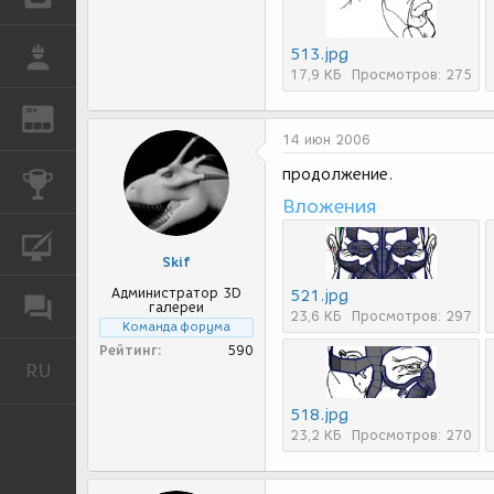
513.jpg
РАБОТА
17,9 КБ
Просмотров: 275
REN
ЖУРНАЛ
14 июн 2006
продолжение.
КОНКУРСЫ
Вложения
КУРСЫ
Skif
Администратор 3D
521.jpg
ФОРУМ
галереи
23,6 КБ
Просмотров: 297
Команда форума
Рейтинг
590
RU
Русский
518.jpg
23,2 КБ
Просмотров: 270