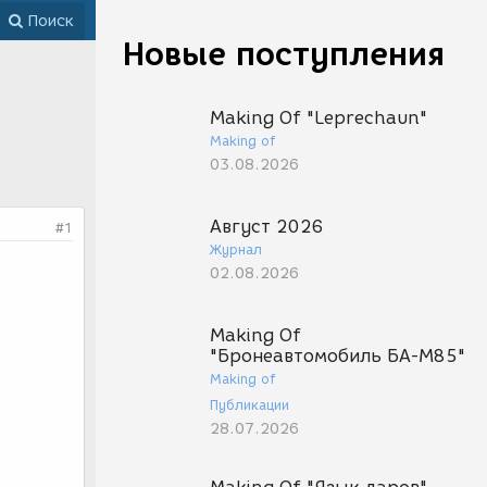
Поиск
Новые поступления
Making Of "Leprechaun"
Making of
03.08.2026
Август 2026
#1
Журнал
02.08.2026
Making Of
"Бронеавтомобиль БА-М85"
Making of
Публикации
28.07.2026