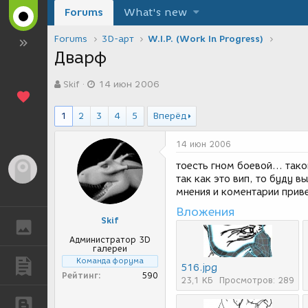
Forums
What's new
Forums
3D-арт
W.I.P. (Work In Progress)
Дварф
А
Д
Skif
14 июн 2006
в
а
т
т
о
а
1
2
3
4
5
Вперёд
р
с
т
о
14 июн 2006
е
з
м
д
тоесть гном боевой... тако
Гость
ы
а
так как это вип, то буду 
н
мнения и коментарии прив
и
Вложения
я
Skif
ГАЛЕРЕЯ
Администратор 3D
галереи
Команда форума
ПУБЛИКАЦИИ
516.jpg
Рейтинг
590
23,1 КБ
Просмотров: 289
БЛОГИ