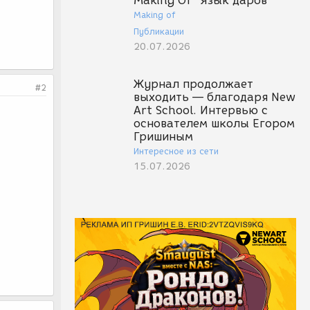
Making Of "Язык даров"
Making of
Публикации
20.07.2026
Журнал продолжает
#2
выходить — благодаря New
Art School. Интервью с
основателем школы Егором
Гришиным
Интересное из сети
15.07.2026