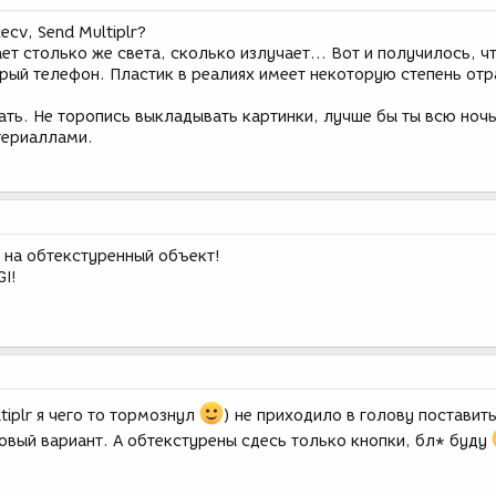
cv, Send Multiplr?
ет столько же света, сколько излучает... Вот и получилось, чт
рый телефон. Пластик в реалиях имеет некоторую степень отр
ать. Не торопись выкладывать картинки, лучше бы ты всю ноч
териаллами.
 на обтекстуренный объект!
I!
tiplr я чего то тормознул
) не приходило в голову поставит
овый вариант. А обтекстурены сдесь только кнопки, бл* буду