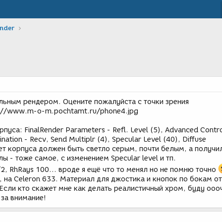
ender
льным рендером. Оцените пожалуйста с точки зрения
://www.m-o-m.pochtamt.ru/phone4.jpg
уса: FinalRender Parameters - Refl. Level (5), Advanced Contro
ination - Recv, Send Multiplr (4), Specular Level (40), Diffuse
ет корпуса должен быть светло серым, почти белым, а получи
ы - тоже самое, с изменением Specular level и тп.
 1/2, RhRays 100... вроде я ещё что то менял но не помню точно
 на Celeron 633. Материал для джостика и кнопок по бокам от
Если кто скажет мне как делать реалистичный хром, буду ооо
 за внимание!