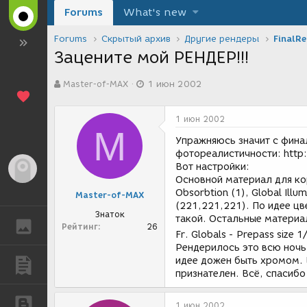
Forums
What's new
Forums
Скрытый архив
Другие рендеры
FinalR
Зацените мой РЕНДЕР!!!
А
Д
Master-of-MAX
1 июн 2002
в
а
т
т
о
а
1 июн 2002
р
с
M
т
о
Упражняюсь значит с фина
е
з
фотореалистичности: http
м
д
Вот настройки:
Гость
ы
а
Основной материал для корп
н
Obsorbtion (1), Global Illum
Master-of-MAX
и
(221,221,221). По идее цв
я
Знаток
такой. Остальные материал
ГАЛЕРЕЯ
Рейтинг
26
Fr. Globals - Prepass size
Рендерилось это всю ночь,
идее дожен быть хромом. 
ПУБЛИКАЦИИ
признателен. Всё, спасибо
БЛОГИ
1 июн 2002