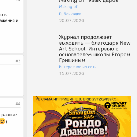
Making Of "Язык даров"
Making of
Публикации
о в
ажения и
20.07.2026
ь
Журнал продолжает
выходить — благодаря New
Art School. Интервью с
основателем школы Егором
Гришиным
#3
Интересное из сети
15.07.2026
#4
ь разные
)