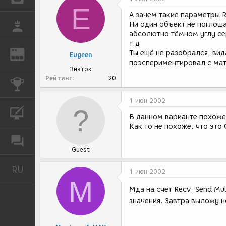
E
А зачем такие параметры Re
Ни один объект не поглоща
РАБОТА
абсолютно тёмном углу се
т.д
REN
Ты ещё не разобрался, вид
ЖУРНАЛ
Eugeen
поэспериментировал с ма
Знаток
Рейтинг
20
КОНКУРСЫ
1 июн 2002
КУРСЫ
В данном варианте похоже
Как то не похоже, что это G
ФОРУМ
Guest
RU
Русский
1 июн 2002
M
Мда на счёт Recv, Send Mul
значения. Завтра выложу н