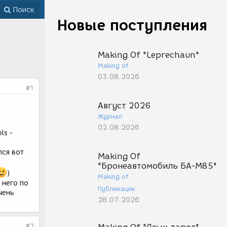
Поиск
Новые поступления
Making Of "Leprechaun"
Making of
03.08.2026
#1
Август 2026
Журнал
02.08.2026
ls -
лся вот
Making Of
"Бронеавтомобиль БА-М85"
)
Making of
 него по
Публикации
чень
28.07.2026
#2