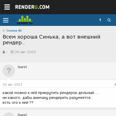
Cinema 4D
Всем хороша Синька, а вот внешний
рендер..
А
Д
-
20 авг 2003
в
а
т
т
о
а
Guest
р
с
т
о
е
з
м
д
20 авг 2003
ы
а
н
какой можно к ней прикрутить рендерок дельный....
и
ни какого, дабы анимаху рендерить разумеется..
я
есть что к ней ??
Guest