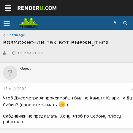
SoftImage
возможно-ли так вот выежнуться.
А
Д
-
16 май 2002
в
а
т
т
о
а
Guest
р
с
т
о
е
з
м
д
16 май 2002
ы
а
н
Чтоб Джеометри Аппроксимэйшн был не Камутт Кларк , а Ду
и
Сабин? (простите за маты
)
я
Сабдивижн не предлагать. Хочу, чтоб по Серому плюсу
работало.