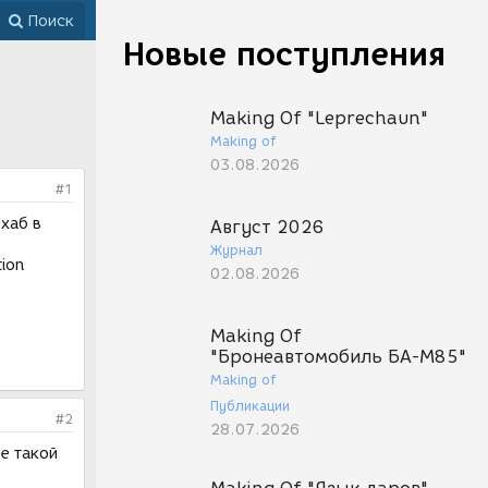
Поиск
Новые поступления
Making Of "Leprechaun"
Making of
03.08.2026
#1
 хаб в
Август 2026
Журнал
ion
02.08.2026
Making Of
"Бронеавтомобиль БА-М85"
Making of
Публикации
#2
28.07.2026
не такой