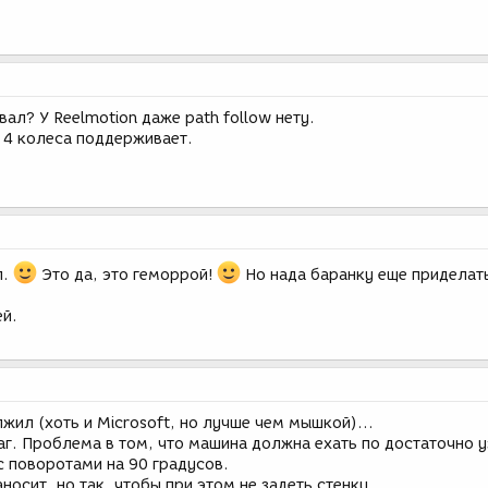
ал? У Reelmotion даже path follow нету.
 4 колеса поддерживает.
л.
Это да, это геморрой!
Но нада баранку еще приделать
й.
жил (хоть и Microsoft, но лучше чем мышкой)...
аг. Проблема в том, что машина должна ехать по достаточно 
с поворотами на 90 градусов.
аносит, но так, чтобы при этом не задеть стенку.