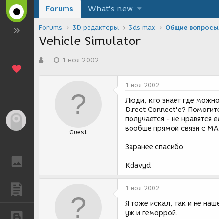
Forums
What's new
Forums
3D редакторы
3ds max
Общие вопросы
Vehicle Simulator
А
Д
-
1 ноя 2002
в
а
т
т
о
а
1 ноя 2002
р
с
т
о
Люди, кто знает где можно
е
з
Direct Connect'e? Помогит
м
д
получается - не нравятся е
Гость
ы
а
вообще прямой связи с МА
Guest
н
и
Заранее спасибо
я
ГАЛЕРЕЯ
Kdavyd
ПУБЛИКАЦИИ
1 ноя 2002
Я тоже искал, так и не наш
уж и геморрой.
БЛОГИ