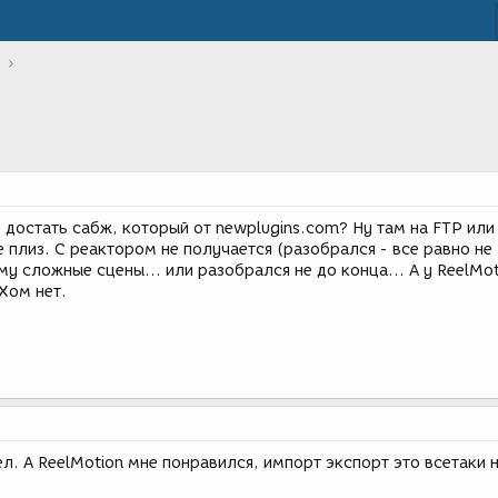
 достать сабж, который от newplugins.com? Ну там на FTP или
е плиз. С реактором не получается (разобрался - все равно не
му сложные сцены... или разобрался не до конца... А у ReelMot
Хом нет.
ел. А ReelMotion мне понравился, импорт экспорт это всетаки 