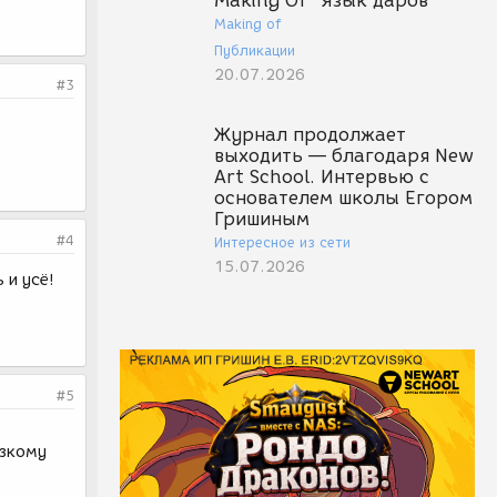
Making Of "Язык даров"
Making of
Публикации
20.07.2026
#3
Журнал продолжает
выходить — благодаря New
Art School. Интервью с
основателем школы Егором
Гришиным
#4
Интересное из сети
15.07.2026
 и усё!
#5
узкому