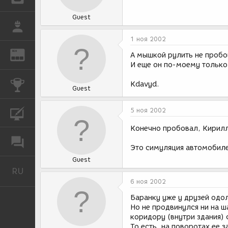
Guest
РАБОТА
1 ноя 2002
REN
ЖУРНАЛ
А мышкой рулить не пробов
И еще он по-моему только
КОНКУРСЫ
Kdavyd.
Guest
5 ноя 2002
КУРСЫ
Конечно пробовал, Кирил
ФОРУМ
Это симуляция автомобиле
Guest
RU
Русский
6 ноя 2002
Баранку уже у друзей одол
Но не продвинулся ни на ш
коридору (внутри здания) 
То есть, на поворотах ее з