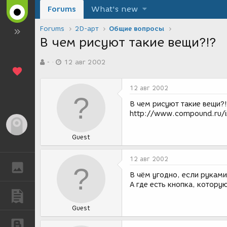
Forums
What's new
Forums
2D-арт
Общие вопросы
В чем рисуют такие вещи?!?
А
Д
-
12 авг 2002
в
а
т
т
о
а
12 авг 2002
р
с
т
о
В чем рисуют такие вещи?!
е
з
http://www.compound.ru/i
м
д
Гость
ы
а
Guest
н
и
я
12 авг 2002
ГАЛЕРЕЯ
В чём угодно, если руками
А где есть кнопка, которую
ПУБЛИКАЦИИ
Guest
БЛОГИ