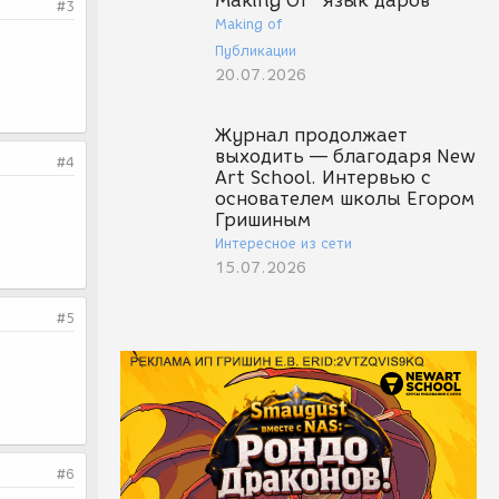
Making Of "Язык даров"
#3
Making of
Публикации
20.07.2026
Журнал продолжает
выходить — благодаря New
#4
Art School. Интервью с
основателем школы Егором
Гришиным
Интересное из сети
15.07.2026
#5
#6