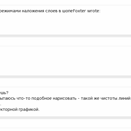
 режимами наложения слоев в шопеFoxter wrote:
ешь?
пытаюсь что-то подобное нарисовать - такой же чистоты линий
.
екторной графикой.