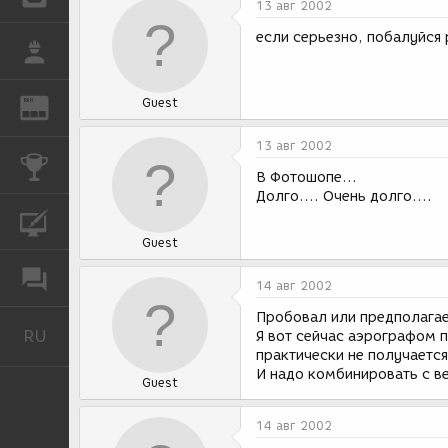
13 авг 2002
если серьезно, побалуйся
РАБОТА
Guest
REN
ЖУРНАЛ
13 авг 2002
КОНКУРСЫ
В Фотошопе...
Долго.... Очень долго....
КУРСЫ
Guest
ФОРУМ
14 авг 2002
Пробовал или предполага
RU
Русский
Я вот сейчас аэрографом 
практически не получается
И надо комбинировать с в
Guest
14 авг 2002