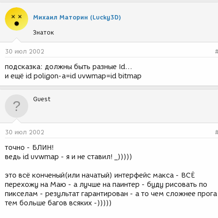
Михаил Маторин (Lucky3D)
Знаток
30 июл 2002
подсказка: должны быть разные Id...
и ещё id poligon-а=id uvwmap=id bitmap
Guest
30 июл 2002
точно - БЛИН!
ведь id uvwmap - я и не ставил! _)))))
это всё конченый(или начатый) интерфейс макса - ВСЁ
перехожу на Маю - а лучше на паинтер - буду рисовать по
пикселам - результат гарантирован - а то чем сложнее прога
тем больше багов всяких -)))))