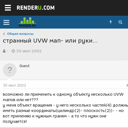
Общие вопросы
странный UVW мап- или руки...
А
Д
-
30 июл 2002
в
а
т
т
о
а
Guest
р
с
т
о
е
з
м
д
30 июл 2002
ы
а
н
возможно ли применить к одному объекту несколько UVW
и
мапов или нет???
я
у меня объект вращения - у него несколько частей(4) должн
иметь разные координаты(цилиндр(2)- плоскость(2))- - но
вот применяю к нужным граням - а то что нужн оне
получается!