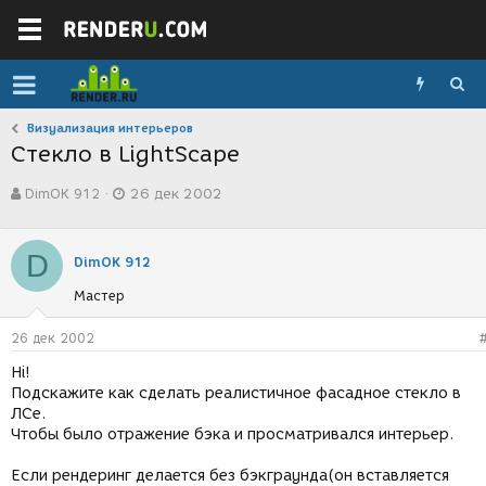
Визуализация интерьеров
Стекло в LightScape
А
Д
DimOK 912
26 дек 2002
в
а
т
т
о
а
D
р
с
DimOK 912
т
о
Мастер
е
з
м
д
ы
а
26 дек 2002
н
Hi!
и
Подскажите как сделать реалистичное фасадное стекло в
я
ЛСе.
Чтобы было отражение бэка и просматривался интерьер.
Если рендеринг делается без бэкграунда(он вставляется