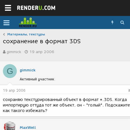
Материалы, текстуры
сохранение в формат 3DS
А
Д
gimmick
19 апр 2006
в
а
т
т
о
а
G
р
с
gimmick
т
о
Активный участник
е
з
м
д
ы
а
19 апр 2006
н
сохраняю текстурированный объект в формат *.3DS. Когда
и
импортирую оттуда тот же объект, он - "голый". Подскажите
я
как такого избежать?
MaxWell