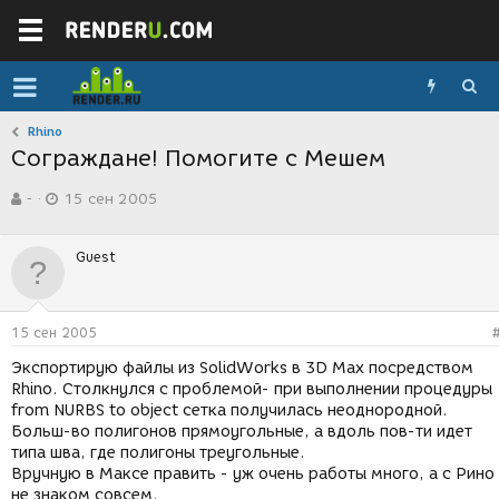
Rhino
Сограждане! Помогите с Мешем
А
Д
-
15 сен 2005
в
а
т
т
о
а
Guest
р
с
т
о
е
з
м
д
15 сен 2005
ы
а
н
Экспортирую файлы из SolidWorks в 3D Max посредством
и
Rhino. Столкнулся с проблемой- при выполнении процедуры
я
from NURBS to object сетка получилась неоднородной.
Больш-во полигонов прямоугольные, а вдоль пов-ти идет
типа шва, где полигоны треугольные.
Вручную в Максе править - уж очень работы много, а с Рино 
не знаком совсем.