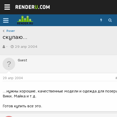
Poser
скупаю...
А
Д
-
29 апр 2004
в
а
т
т
о
а
Guest
р
с
т
о
е
з
м
д
29 апр 2004
ы
а
н
и
...нужны хорошие, качественные модели и одежда для позер
я
Вики, Майка и т.д.
Готов купить все это.