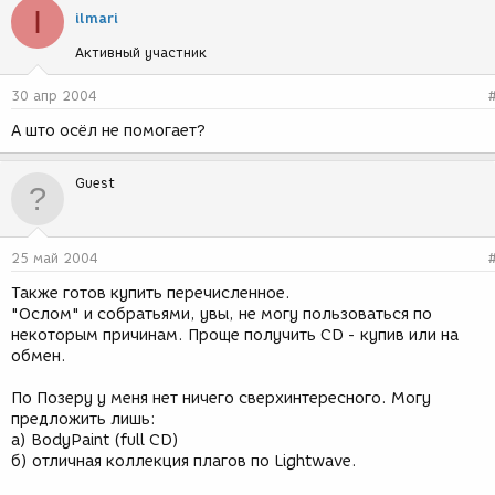
I
ilmari
Активный участник
30 апр 2004
А што осёл не помогает?
Guest
25 май 2004
Также готов купить перечисленное.
"Ослом" и собратьями, увы, не могу пользоваться по
некоторым причинам. Проще получить CD - купив или на
обмен.
По Позеру у меня нет ничего сверхинтересного. Могу
предложить лишь:
а) BodyPaint (full CD)
б) отличная коллекция плагов по Lightwave.