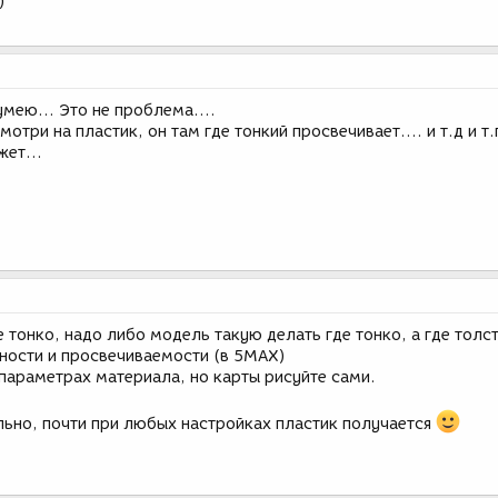
)
умею... Это не проблема....
три на пластик, он там где тонкий просвечивает.... и т.д и т.
ет...
 тонко, надо либо модель такую делать где тонко, а где толст
ности и просвечиваемости (в 5МАХ)
 параметрах материала, но карты рисуйте сами.
льно, почти при любых настройках пластик получается