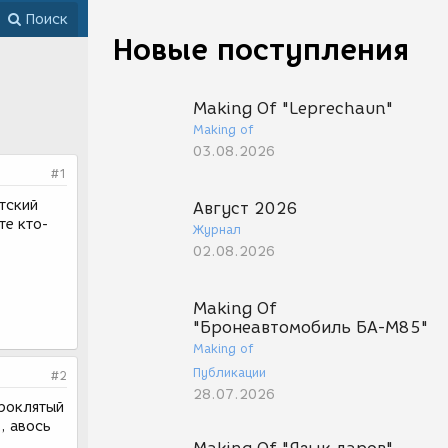
Поиск
Новые поступления
Making Of "Leprechaun"
Making of
03.08.2026
#1
тский
Август 2026
те кто-
Журнал
02.08.2026
Making Of
"Бронеавтомобиль БА-М85"
Making of
Публикации
#2
28.07.2026
проклятый
, авось