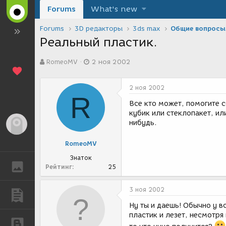
Forums
What's new
Forums
3D редакторы
3ds max
Общие вопросы
Реальный пластик.
А
Д
RomeoMV
2 ноя 2002
в
а
т
т
о
а
2 ноя 2002
р
с
R
т
о
Все кто может, помогите с
е
з
кубик или стеклопакет, ил
м
д
нибудь.
Гость
ы
а
н
RomeoMV
и
я
Знаток
ГАЛЕРЕЯ
Рейтинг
25
3 ноя 2002
ПУБЛИКАЦИИ
Ну ты и даешь! Обычно у в
пластик и лезет, несмотря
БЛОГИ