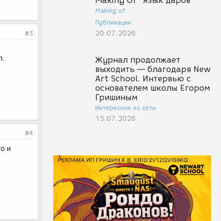
Making Of "Язык даров"
Making of
Публикации
20.07.2026
#3
п.
Журнал продолжает
выходить — благодаря New
Art School. Интервью с
основателем школы Егором
Гришиным
Интересное из сети
15.07.2026
#4
о и