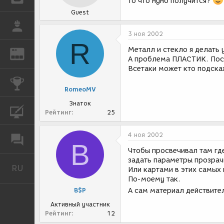
то что нуно получится?
Guest
РАБОТА
3 ноя 2002
R
Металл и стекло я делать 
REN
ЖУРНАЛ
А проблема ПЛАСТИК. Посмо
Всетаки может кто подскаж
КОНКУРСЫ
RomeoMV
Знаток
КУРСЫ
Рейтинг
25
4 ноя 2002
ФОРУМ
B
Чтобы просвечивал там где
задать параметры прозрач
RU
Русский
Или картами в этих самых
По-моему так.
B$P
А сам материал действите
Активный участник
Рейтинг
12