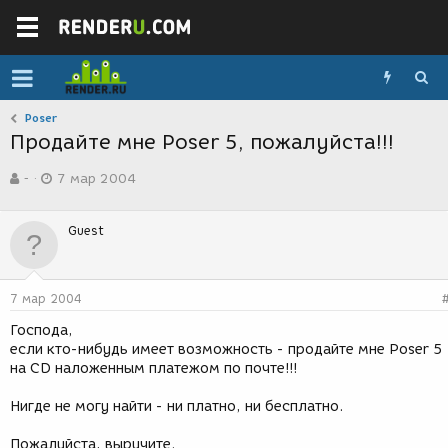
Poser
Продайте мне Poser 5, пожалуйста!!!
А
Д
-
7 мар 2004
в
а
т
т
о
а
Guest
р
с
т
о
е
з
м
д
7 мар 2004
ы
а
н
Господа,
и
если кто-нибудь имеет возможность - продайте мне Poser 5
я
на CD наложенным платежом по почте!!!
Нигде не могу найти - ни платно, ни бесплатно.
Пожалуйста, выручите.