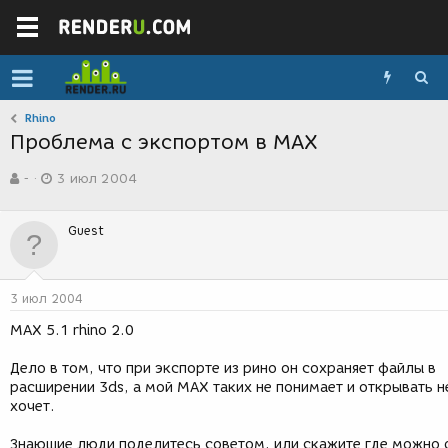
Rhino
Проблема с экспортом в МАХ
А
Д
-
3 июл 2004
в
а
т
т
о
а
Guest
р
с
т
о
е
з
м
д
3 июл 2004
ы
а
н
MAX 5.1 rhino 2.0
и
я
Дело в том, что при экспорте из рино он сохраняет файлы в
расширении 3ds, а мой МАХ таких не понимает и открывать н
хочет.
Знающие люди поделитесь советом, или скажите где можно 