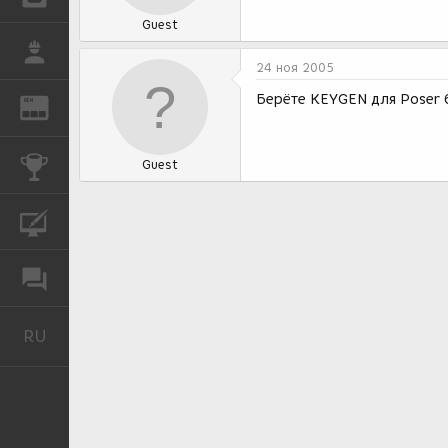
Guest
РАБОТА
24 ноя 2005
Берёте KEYGEN для Poser 6 
REN
ЖУРНАЛ
КОНКУРСЫ
Guest
КУРСЫ
ФОРУМ
RU
Русский