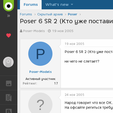
Forums
What's new
Forums
Скрытый архив
Poser
Poser 6 SR 2 (Кто уже постав
А
Д
Poser-Models
19 ноя 2005
в
а
т
т
о
а
19 ноя 2005
р
с
P
т
о
Poser 6 SR 2 (Кто уже пост
е
з
м
д
ни чего не слетает?
Гость
ы
а
н
Poser-Models
и
я
Активный участник
ГАЛЕРЕЯ
Рейтинг
17
24 ноя 2005
ПУБЛИКАЦИИ
Народ говорит что все ОК,
На офсайте региться треб
БЛОГИ