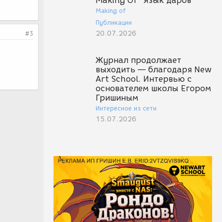
Making Of "Язык даров"
Making of
Публикации
20.07.2026
#3
Журнал продолжает
выходить — благодаря New
Art School. Интервью с
основателем школы Егором
Гришиным
Интересное из сети
15.07.2026