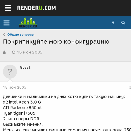
Общие вопросы
Покритикуйте мою конфигурацию
А
Д
-
18 июн 2005
в
а
т
т
о
а
Guest
р
с
т
о
е
з
м
д
18 июн 2005
ы
а
н
Девченки и мальчишки на днях хотю купить такую машину:
и
x2 intel Xeon 3.0 G
я
ATI Radeon x850 xt
Tyan tiger i7505
2 гига оперы DDR
Выскажите мнения.
Меня все еще мучают смутные сомнения насчет оптерона 25