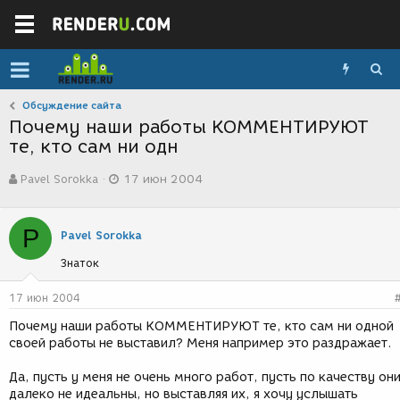
Обсуждение сайта
Почему наши работы КОММЕНТИРУЮТ
те, кто сам ни одн
А
Д
Pavel Sorokka
17 июн 2004
в
а
т
т
о
а
P
р
с
Pavel Sorokka
т
о
Знаток
е
з
м
д
ы
а
17 июн 2004
н
Почему наши работы КОММЕНТИРУЮТ те, кто сам ни одной
и
своей работы не выставил? Меня например это раздражает.
я
Да, пусть у меня не очень много работ, пусть по качеству он
далеко не идеальны, но выставляя их, я хочу услышать