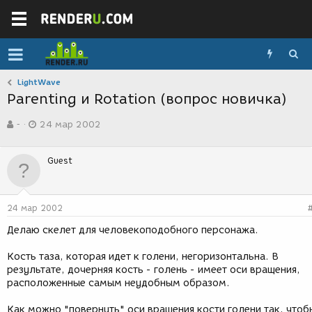
LightWave
Parenting и Rotation (вопрос новичка)
А
Д
-
24 мар 2002
в
а
т
т
о
а
Guest
р
с
т
о
е
з
м
д
24 мар 2002
ы
а
н
Делаю скелет для человекоподобного персонажа.
и
я
Кость таза, которая идет к голени, негоризонтальна. В
результате, дочерняя кость - голень - имеет оси вращения,
расположенные самым неудобным образом.
Как можно "повернуть" оси вращения кости голени так, чтоб