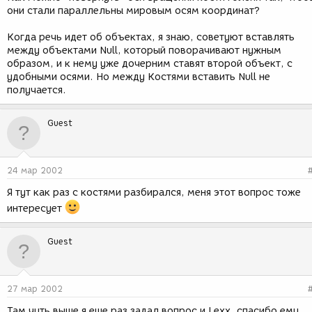
они стали параллельны мировым осям координат?
Когда речь идет об объектах, я знаю, советуют вставлять
между объектами Null, который поворачивают нужным
образом, и к нему уже дочерним ставят второй объект, с
удобными осями. Но между Костями вставить Null не
получается.
Guest
24 мар 2002
Я тут как раз с костями разбирался, меня этот вопрос тоже
интересует
Guest
27 мар 2002
Там чуть выше я еще раз задал вопрос и Lexx, спасибо ему,