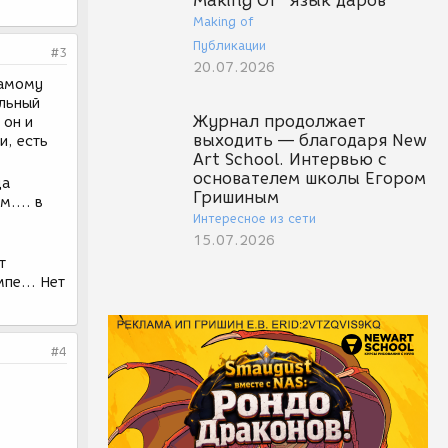
Making Of "Язык даров"
Making of
Публикации
#3
20.07.2026
самому
ельный
Журнал продолжает
 он и
выходить — благодаря New
и, есть
Art School. Интервью с
основателем школы Егором
да
Гришиным
.... в
Интересное из сети
15.07.2026
т
пе... Нет
#4