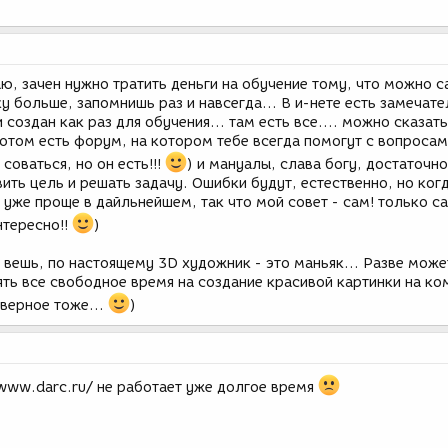
аю, зачен нужно тратить деньги на обучение тому, что можно 
ку больше, запомнишь раз и навсегда... В и-нете есть замечат
и создан как раз для обучения... там есть все.... можно сказать
 потом есть форум, на котором тебе всегда помогут с вопросам
 соваться, но он есть!!!
) и мануалы, слава богу, достаточно
ить цель и решать задачу. Ошибки будут, естественно, но ког
 уже проще в дайльнейшем, так что мой совет - сам! только сам
нтересно!!
)
 вешь, по настоящему 3D художник - это маньяк... Разве може
ь все свободное время на создание красивой картинки на ком
наверное тоже...
)
/www.darc.ru/ не работает уже долгое время