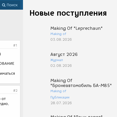
Поиск
Новые поступления
Making Of "Leprechaun"
Making of
03.08.2026
#1
у
Август 2026
Журнал
РОВАНИЕ
02.08.2026
ниматься
Making Of
"Бронеавтомобиль БА-М85"
#2
Making of
Публикации
 от
28.07.2026
едио,