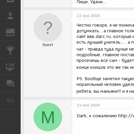
Пиши. Удачи..
РАБОТА
22 ноя 2004
Честно говоря, я не поним
дотумкать...а главное тол
REN
ЖУРНАЛ
сайт ввв.darc.ru, который 
есть лучший учитель.... а
Guest
КОНКУРСЫ
чат - правда туда лучше не
подробные, главное постав
просечешь все сам - будет
КУРСЫ
конце концов это же так и
PS: Вообще заметил такую
ФОРУМ
норамльный человек уделят
ребята, вы маньяки!!! и я 
RU
Русский
22 ноя 2004
M
Dark, к сожалению http:/