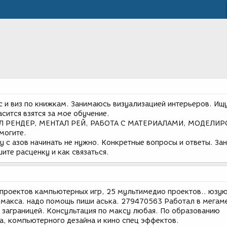
 и виз по книжкам. Занимаюсь визуализацией интерьеров. Ищ
сится взятся за мое обучение.
АЛ РЕНДЕР, МЕНТАЛ РЕЙ, РАБОТА С МАТЕРИАЛАМИ, МОДЕЛИ
огите.
у с азов начинать не нужно. Конкретные вопросы и ответы. За
ите расценку и как связаться.
9 проектов кампьютерных игр, 25 мультимедио проектов.. юзую
, макса. надо помощь пиши аська. 279470563 Работал в мегам
. заграницей. Консультация по максу любая. По образованию
а, компьютерного дезайна и кино спец эффектов.