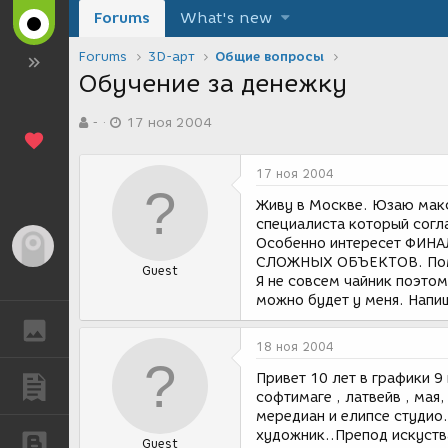
Forums
What's new
Forums
3D-арт
Общие вопросы
Обучение за денежку
А
Д
-
17 ноя 2004
в
а
т
т
о
а
17 ноя 2004
р
с
т
о
Живу в Москве. Юзаю макс
е
з
специалиста который согла
м
д
Особенно интересет ФИН
Гость
ы
а
СЛОЖНЫХ ОБЪЕКТОВ. Пом
Guest
н
Я не совсем чайник поэтом
и
можно будет у меня. Напиш
я
ГАЛЕРЕЯ
18 ноя 2004
Привет 10 лет в графики 
ПУБЛИКАЦИИ
софтимаге , латвейв , мая
мередиан и елипсе студио
художник..Препод искуств
БЛОГИ
Guest