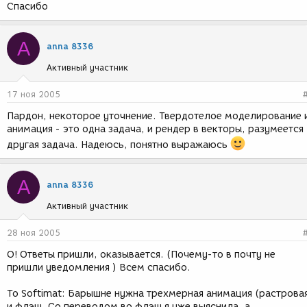
Спасибо
A
anna 8336
Активный участник
17 ноя 2005
Пардон, некоторое уточнение. Твердотелое моделирование 
анимация - это одна задача, и рендер в векторы, разумеется 
другая задача. Надеюсь, понятно выражаюсь
A
anna 8336
Активный участник
28 ноя 2005
О! Ответы пришли, оказывается. (Почему-то в почту не
пришли уведомления ) Всем спасибо.
To Softimat: Барышне нужна трехмерная анимация (растрова
и флэш. Со переводом во флэш я уже выяснила, а