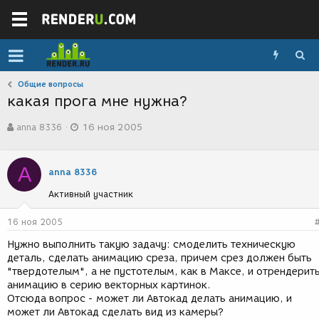
Общие вопросы
какая прога мне нужна?
А
Д
anna 8336
16 ноя 2005
в
а
т
т
о
а
A
р
с
anna 8336
т
о
Активный участник
е
з
м
д
ы
а
16 ноя 2005
н
Нужно выполнить такую задачу: смоделить техническую
и
деталь, сделать анимацию среза, причем срез должен быть
я
"твердотелым", а не пустотелым, как в Максе, и отрендерит
анимацию в серию векторных картинок.
Отсюда вопрос - может ли Автокад делать анимацию, и
может ли Автокад сделать вид из камеры?