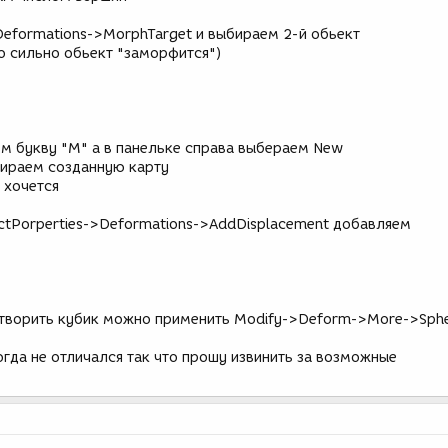
Deformations->MorphTarget и выбираем 2-й обьект
о сильно обьект "заморфится")
м букву "M" а в панельке справа выбераем New
бираем созданную карту
 хочется
ectPorperties->Deformations->AddDisplacement добавляем
сотворить кубик можно применить Modify->Deform->More->Sphe
огда не отличался так что прошу извинить за возможные