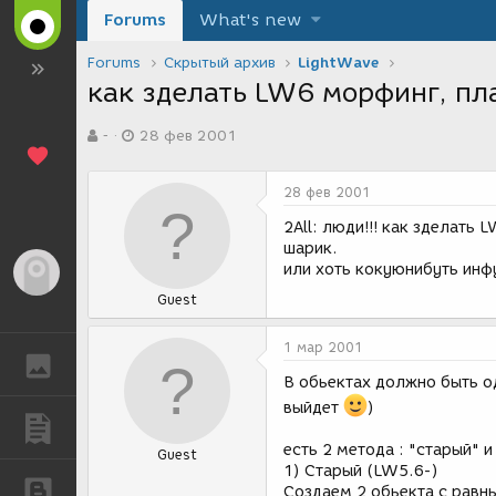
Forums
What's new
Forums
Скрытый архив
LightWave
как зделать LW6 морфинг, пл
А
Д
-
28 фев 2001
в
а
т
т
о
а
28 фев 2001
р
с
т
о
2All: люди!!! как зделать 
е
з
шарик.
м
д
или хоть кокуюнибуть инфу
Гость
ы
а
Guest
н
и
я
1 мар 2001
ГАЛЕРЕЯ
В обьектах должно быть о
выйдет
)
ПУБЛИКАЦИИ
есть 2 метода : "старый" и
Guest
1) Старый (LW5.6-)
БЛОГИ
Создаем 2 обьекта с равн