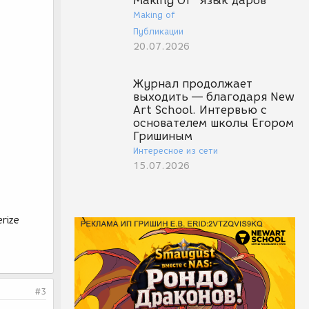
Making Of "Язык даров"
Making of
Публикации
20.07.2026
Журнал продолжает
выходить — благодаря New
Art School. Интервью с
основателем школы Егором
Гришиным
Интересное из сети
15.07.2026
rize
#3