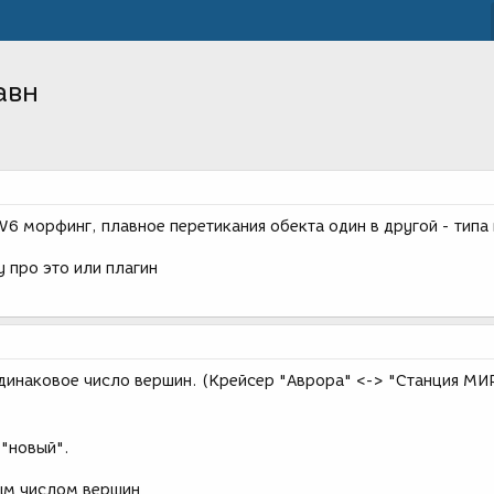
авн
LW6 морфинг, плавное перетикания обекта один в другой - типа
 про это или плагин
динаковое число вершин. (Крейсер "Аврора" <-> "Станция МИР
 "новый".
ым числом вершин