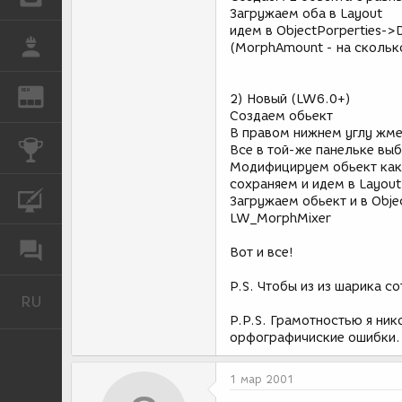
Загружаем оба в Layout
идем в ObjectPorperties->
РАБОТА
(MorphAmount - на скольк
REN
ЖУРНАЛ
2) Новый (LW6.0+)
Создаем обьект
В правом нижнем углу жме
КОНКУРСЫ
Все в той-же панельке вы
Модифицируем обьект как
сохраняем и идем в Layout
КУРСЫ
Загружаем обьект и в Obj
LW_MorphMixer
ФОРУМ
Вот и все!
P.S. Чтобы из из шарика 
RU
Русский
P.P.S. Грамотностью я ник
орфографичиские ошибки.
1 мар 2001