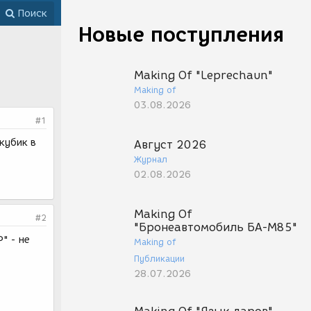
Поиск
Новые поступления
Making Of "Leprechaun"
Making of
03.08.2026
#1
 кубик в
Август 2026
Журнал
02.08.2026
Making Of
#2
"Бронеавтомобиль БА-М85"
" - не
Making of
Публикации
28.07.2026