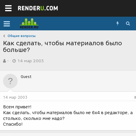
Общие вопросы
Как сделать, чтобы материалов было
больше?
А
Д
-
14 мар 2003
в
а
т
т
о
а
Guest
р
с
т
о
е
з
м
д
14 мар 2003
ы
а
н
Всем привет!
и
Как сделать, чтобы материалов было не 6х4 в редакторе, а
я
столько, сколько мне надо?
Спасибо!