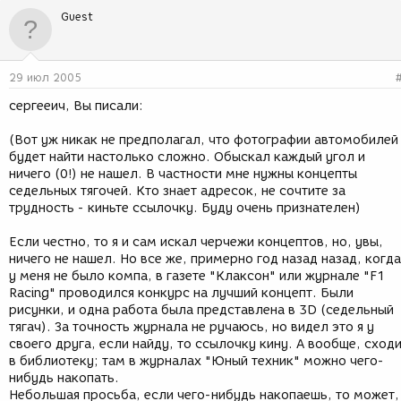
Guest
29 июл 2005
сергееич, Вы писали:
(Вот уж никак не предполагал, что фотографии автомобилей
будет найти настолько сложно. Обыскал каждый угол и
ничего (0!) не нашел. В частности мне нужны концепты
седельных тягочей. Кто знает адресок, не сочтите за
трудность - киньте ссылочку. Буду очень признателен)
Если честно, то я и сам искал черчежи концептов, но, увы,
ничего не нашел. Но все же, примерно год назад назад, когда
у меня не было компа, в газете "Клаксон" или журнале "F1
Racing" проводился конкурс на лучший концепт. Были
рисунки, и одна работа была представлена в 3D (седельный
тягач). За точность журнала не ручаюсь, но видел это я у
своего друга, если найду, то ссылочку кину. А вообще, сход
в библиотеку; там в журналах "Юный техник" можно чего-
нибудь накопать.
Небольшая просьба, если чего-нибудь накопаешь, то может,