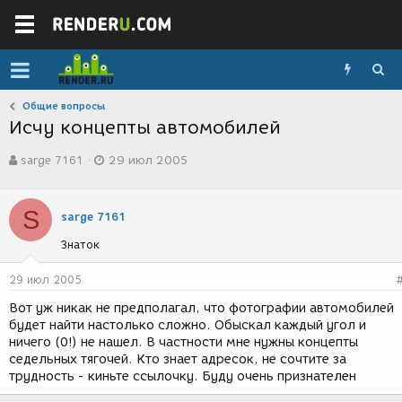
Общие вопросы
Исчу концепты автомобилей
А
Д
sarge 7161
29 июл 2005
в
а
т
т
о
а
S
р
с
sarge 7161
т
о
Знаток
е
з
м
д
ы
а
29 июл 2005
н
Вот уж никак не предполагал, что фотографии автомобилей
и
будет найти настолько сложно. Обыскал каждый угол и
я
ничего (0!) не нашел. В частности мне нужны концепты
седельных тягочей. Кто знает адресок, не сочтите за
трудность - киньте ссылочку. Буду очень признателен