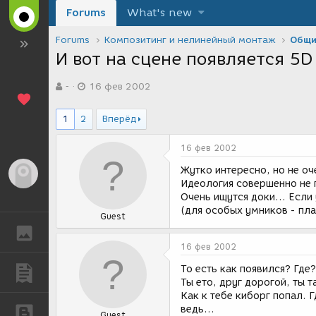
Forums
What's new
Forums
Композитинг и нелинейный монтаж
Общи
И вот на сцене появляется 5D 
А
Д
-
16 фев 2002
в
а
т
т
о
а
1
2
Вперёд
р
с
т
о
16 фев 2002
е
з
м
д
Жутко интересно, но не оче
Гость
ы
а
Идеология совершенно не 
н
Очень ищутся доки... Если 
и
(для особых умников - пла
Guest
я
ГАЛЕРЕЯ
16 фев 2002
То есть как появился? Где
ПУБЛИКАЦИИ
Ты ето, друг дорогой, ты 
Как к тебе киборг попал. 
ведь...
БЛОГИ
Guest