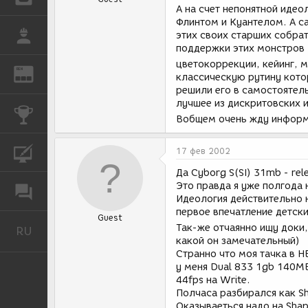
А на счет непонятной идео
Флинтом и Куантелом. А са
РАБОТА
этих своих старших собрат
поддержки этих монстров 
цветокоррекции, кейинг, 
REN
ЖУРНАЛ
классическую рутину кото
решили его в самостоятель
лучшее из дискритовских 
КОНКУРСЫ
Вобщем очень жду информа
17 фев 2002
КУРСЫ
Да Cyborg S(SI) 31mb - rel
Это правда я уже полгода 
ФОРУМ
Идеология действительно 
первое впечатление детск
Guest
Так-же отчаянно ищу доки,
RU
Русский
какой он замечательный)
Странно что моя тачка в 
у меня Dual 833 1gb 140MB
44fps на Write.
Полчаса разбирался как Sh
Оказываеться надо на Shap