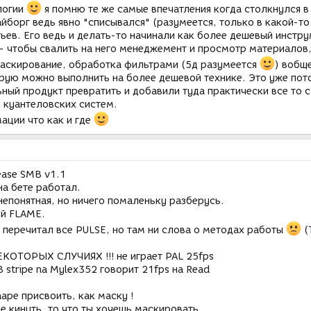
логии
я помню те же самые впечатления когда столкнулся в
йборг ведь явно "списывался" (разумеется, только в какой-то
ьев. Его ведь и делать-то начинали как более дешевый инстру
- чтобы свалить на него менеджемент и просмотр материалов
маскирование, обработка фильтрами (5д разумеется
) вобщ
рую можно выполнить на более дешевой технике. Это уже пот
ный продукт превратить и добавили туда практически все то 
и куантеловских систем.
ции что как и где
ease SMB v1.1
на бете работал.
непонятная, но ничего помаленьку разберусь.
ий FLAME.
 перечитал все PULSE, но там ни слова о методах работы
(
НЕКОТОРЫХ СЛУЧИЯХ !!! не играет PAL 25fps
 stripe na Mylex352 говорит 21fps на Read
ape присвоить, как маску !
e кинуть, то что ты хочешь маскировать.