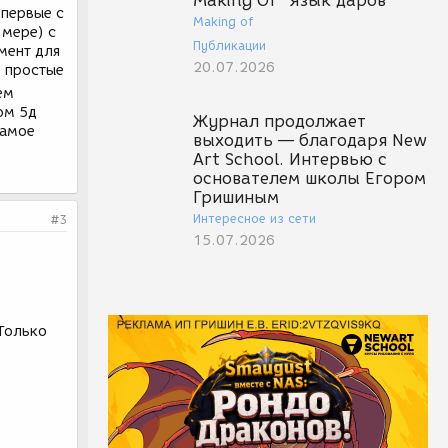
Making Of "Язык даров"
 первые с
Making of
 мере) с
Публикации
мент для
20.07.2026
, простые
ем
ом 5д
Журнал продолжает
самое
выходить — благодаря New
Art School. Интервью с
основателем школы Егором
Гришиным
Интересное из сети
#3
15.07.2026
Только