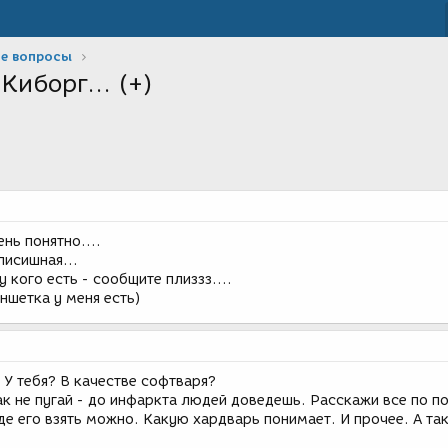
е вопросы
Киборг... (+)
нь понятно....
писишная...
у кого есть - сообщите плиззз....
ншетка у меня есть)
? У тебя? В качестве софтваря?
так не пугай - до инфаркта людей доведешь. Расскажи все по п
Где его взять можно. Какую хардварь понимает. И прочее. А та