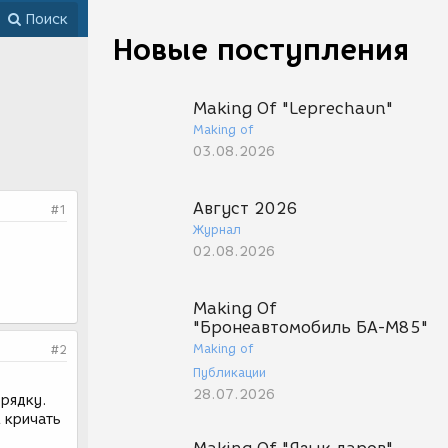
Поиск
Новые поступления
Making Of "Leprechaun"
Making of
03.08.2026
Август 2026
#1
Журнал
02.08.2026
Making Of
"Бронеавтомобиль БА-М85"
Making of
#2
Публикации
28.07.2026
орядку.
к кричать