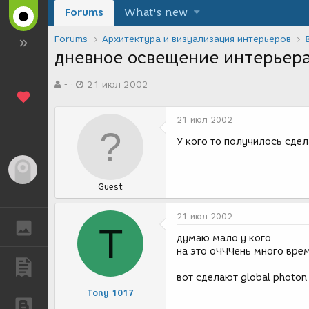
Forums
What's new
Forums
Архитектура и визуализация интерьеров
дневное освещение интерьера
А
Д
-
21 июл 2002
в
а
т
т
о
а
21 июл 2002
р
с
т
о
У кого то получилось сдел
е
з
м
д
Гость
ы
а
Guest
н
и
я
21 июл 2002
ГАЛЕРЕЯ
T
думаю мало у кого
на это оЧЧЧень много вре
ПУБЛИКАЦИИ
вот сделают global photon
Tony 1017
БЛОГИ