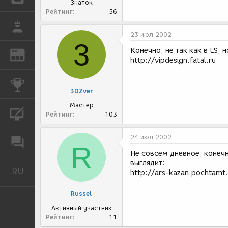
Знаток
Рейтинг
56
РАБОТА
23 июл 2002
3
Конечно, не так как в LS, 
REN
ЖУРНАЛ
http://vipdesign.fatal.ru
КОНКУРСЫ
3DZver
Мастер
КУРСЫ
Рейтинг
103
24 июл 2002
ФОРУМ
R
Не совсем дневное, конеч
выглядит:
RU
Русский
http://ars-kazan.pochtamt
Russel
Активный участник
Рейтинг
11