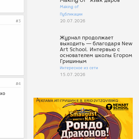
Making Of "Язык даров"
Making of
Публикации
20.07.2026
#3
Журнал продолжает
выходить — благодаря New
Art School. Интервью с
основателем школы Егором
Гришиным
Интересное из сети
15.07.2026
#4
охо