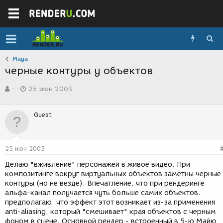
Maya
черные контуры у объектов
А
Д
-
25 июн 2003
в
а
т
т
о
а
Guest
р
с
т
о
е
з
м
д
25 июн 2003
ы
а
н
Делаю "вживление" персонажей в живое видео. При
и
композитинге вокруг виртуальных объектов заметны черные
я
контуры (но не везде). Впечатление, что при рендеринге
альфа-канал получается чуть больше самих объектов.
предполагаю, что эффект этот возникает из-за применения
anti-aliasing, который "смешивает" края объектов с черным
фоном в сцене. Основной рендер - встроенный в 5-ю Майю