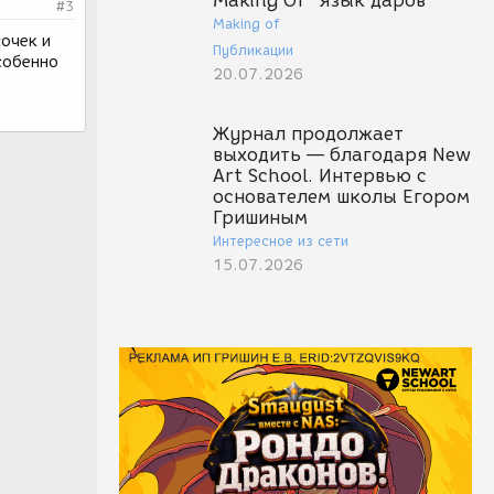
Making Of "Язык даров"
#3
Making of
сочек и
Публикации
собенно
20.07.2026
Журнал продолжает
выходить — благодаря New
Art School. Интервью с
основателем школы Егором
Гришиным
Интересное из сети
15.07.2026