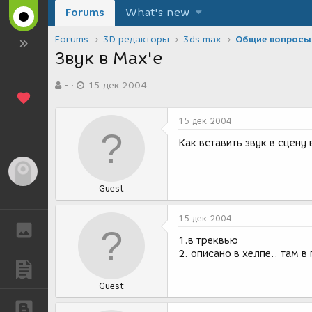
Forums
What's new
Forums
3D редакторы
3ds max
Общие вопросы
Звук в Max'e
А
Д
-
15 дек 2004
в
а
т
т
о
а
15 дек 2004
р
с
т
о
Как вставить звук в сцену
е
з
м
д
Гость
ы
а
Guest
н
и
я
15 дек 2004
ГАЛЕРЕЯ
1.в треквью
2. описано в хелпе.. там в
ПУБЛИКАЦИИ
Guest
БЛОГИ