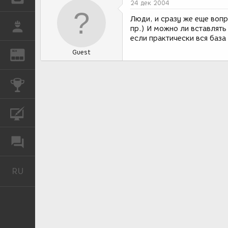
24 дек 2004
Люди, и сразу же еще вопр
РАБОТА
пр.) И можно ли вставлять
если практически вся база
Guest
REN
ЖУРНАЛ
КОНКУРСЫ
КУРСЫ
ФОРУМ
RU
Русский