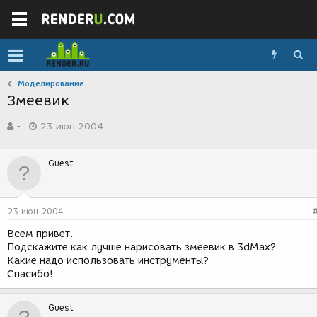
Моделирование
Змеевик
А
Д
-
23 июн 2004
в
а
т
т
о
а
Guest
р
с
т
о
е
з
м
д
23 июн 2004
ы
а
н
Всем привет.
и
Подскажите как лучше нарисовать змеевик в 3dMax?
я
Какие надо использовать инструменты?
Спасибо!
Guest