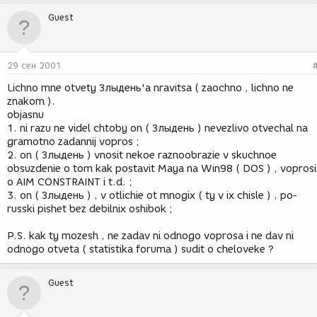
Guest
29 сен 2001
Lichno mne otvety Злыдень'a nravitsa ( zaochno , lichno ne
znakom ).
objasnu
1. ni razu ne videl chtoby on ( Злыдень ) nevezlivo otvechal na
gramotno zadannij vopros ;
2. on ( Злыдень ) vnosit nekoe raznoobrazie v skuchnoe
obsuzdenie o tom kak postavit Maya na Win98 ( DOS ) , voprosi
o AIM CONSTRAINT i t.d. ;
3. on ( Злыдень ) , v otlichie ot mnogix ( ty v ix chisle ) , po-
russki pishet bez debilnix oshibok ;
P.S. kak ty mozesh , ne zadav ni odnogo voprosa i ne dav ni
odnogo otveta ( statistika foruma ) sudit o cheloveke ?
Guest