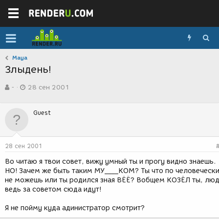
Maya
Злыдень!
А
Д
-
28 сен 2001
в
а
т
т
о
а
Guest
р
с
т
о
е
з
м
д
28 сен 2001
ы
а
н
Во читаю я твои совет, вижу умный ты и прогу видно знаешь.
и
НО! Зачем же быть таким МУ____КОМ? Ты что по человеческ
я
не можешь или ты родился зная ВЁЁ? Вобщем КОЗЁЛ ты, лю
ведь за советом сюда идут!
Я не пойму куда адинистратор смотрит?