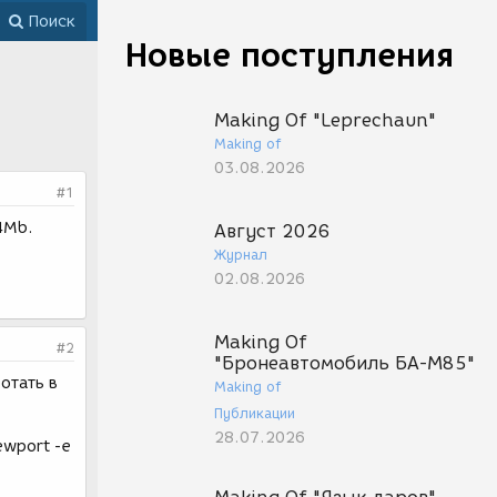
Поиск
Новые поступления
Making Of "Leprechaun"
Making of
03.08.2026
#1
4Mb.
Август 2026
Журнал
02.08.2026
Making Of
#2
"Бронеавтомобиль БА-М85"
отать в
Making of
Публикации
28.07.2026
ewport -е