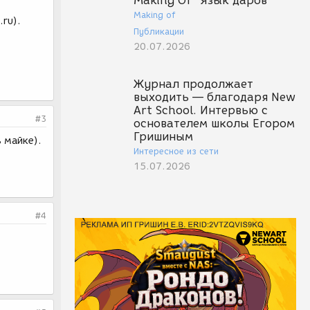
Making Of "Язык даров"
Making of
ru).
Публикации
20.07.2026
Журнал продолжает
выходить — благодаря New
Art School. Интервью с
#3
основателем школы Егором
Гришиным
 майке).
Интересное из сети
15.07.2026
#4