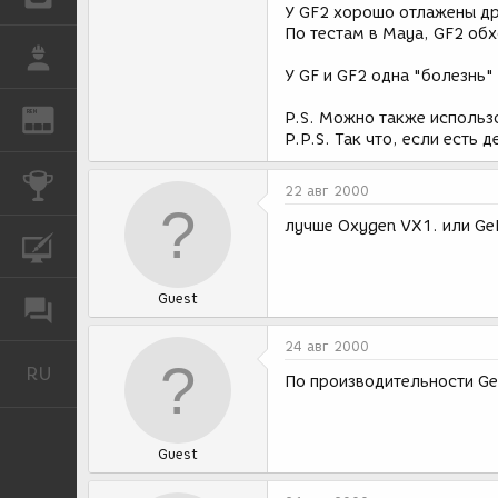
У GF2 хорошо отлажены др
По тестам в Maya, GF2 об
РАБОТА
У GF и GF2 одна "болезнь"
REN
P.S. Можно также использо
ЖУРНАЛ
P.P.S. Так что, если есть
КОНКУРСЫ
22 авг 2000
лучше Oxygen VX1. или Ge
КУРСЫ
Guest
ФОРУМ
24 авг 2000
RU
Русский
По производительности Ge
Guest