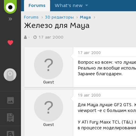
Forums
What's new
Forums
3D редакторы
Maya
Железо для Maya
А
Д
-
17 авг 2000
в
а
т
т
о
а
17 авг 2000
р
с
т
о
Вопрос ко всем: что лучше
е
з
Реально ли вообще исполь
м
д
Заранее благодарен.
Гость
ы
а
Guest
н
и
я
19 авг 2000
ГАЛЕРЕЯ
Для Maya лучше GF2 GTS. 
viewport -е с большим кол
ПУБЛИКАЦИИ
У ATI Fury Maxx TCL (T&L) 
Guest
в процессе моделирования
БЛОГИ