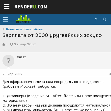
Вакансии и поиск работы
Зарплата от 2000 уругвайских эскудо
А
Д
-
29 мар 2002
в
а
т
т
о
а
Guest
р
с
т
о
е
з
м
д
29 мар 2002
ы
а
н
Для оформления телеканала сопредельного государства
и
(работа в Москве) требуются:
я
1. Дизайнеры (владение 3D, AfterEffects или Flame поощряет
материально)
2. 3D аниматоры (навыки дизайна поощряются материально)
3. 2D дизайнеры-аниматоры (AE, Flame, те-же поощрения)