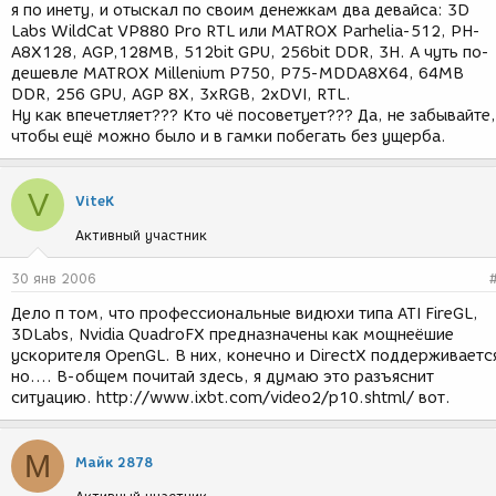
я по инету, и отыскал по своим денежкам два девайса: 3D
Labs WildCat VP880 Pro RTL или MATROX Parhelia-512, PH-
A8X128, AGP,128MB, 512bit GPU, 256bit DDR, 3H. А чуть по-
дешевле MATROX Millenium P750, P75-MDDA8X64, 64MB
DDR, 256 GPU, AGP 8X, 3xRGB, 2xDVI, RTL.
Ну как впечетляет??? Кто чё посоветует??? Да, не забывайте,
чтобы ещё можно было и в гамки побегать без ущерба.
V
ViteK
Активный участник
30 янв 2006
Дело п том, что профессиональные видюхи типа ATI FireGL,
3DLabs, Nvidia QuadroFX предназначены как мощнеёшие
ускорителя OpenGL. В них, конечно и DirectX поддерживаетс
но.... В-общем почитай здесь, я думаю это разъяснит
ситуацию. http://www.ixbt.com/video2/p10.shtml/ вот.
М
Майк 2878