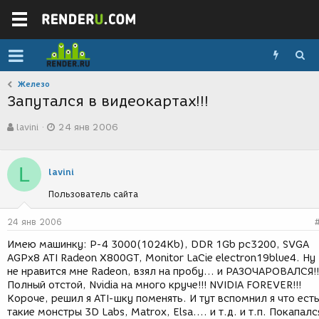
Железо
Запутался в видеокартах!!!
А
Д
lavini
24 янв 2006
в
а
т
т
о
а
L
р
с
lavini
т
о
Пользователь сайта
е
з
м
д
ы
а
24 янв 2006
н
Имею машинку: P-4 3000(1024Kb), DDR 1Gb pc3200, SVGA
и
AGPx8 ATI Radeon X800GT, Monitor LaCie electron19blue4. Ну
я
не нравится мне Radeon, взял на пробу... и РАЗОЧАРОВАЛСЯ!!
Полный отстой, Nvidia на много круче!!! NVIDIA FOREVER!!!
Короче, решил я ATI-шку поменять. И тут вспомнил я что ест
такие монстры 3D Labs, Matrox, Elsa.... и т.д. и т.п. Покапалс