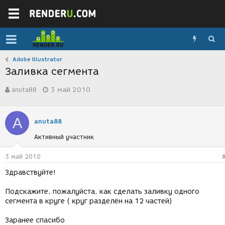
Adobe Illustrator
Заливка сегмента
А
Д
anuta88
3 май 2010
в
а
т
т
о
а
A
р
с
anuta88
т
о
Активный участник
е
з
м
д
ы
а
3 май 2010
н
Здравствуйте!
и
я
Подскажите, пожалуйста, как сделать заливку одного
сегмента в круге ( круг разделён на 12 частей)
Заранее спасибо