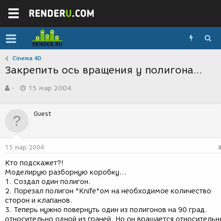
Cinema 4D
Закрепить ось вращения у полигона...
А
Д
-
15 мар 2004
в
а
т
т
о
а
Guest
р
с
т
о
е
з
м
д
15 мар 2004
ы
а
н
Кто подскажет?!
и
Моделирую разборную коробку...
я
1. Создал один полигон.
2. Порезал полигон "Knife"ом на необходимое количество
сторон и клапанов.
3. Теперь нужно повернуть один из полигонов на 90 град.
относительно одной из граней. Но он вращается относительн