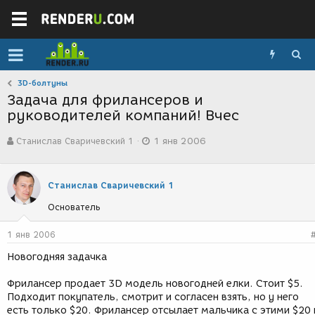
3D-болтуны
Задача для фрилансеров и
руководителей компаний! Вчес
А
Д
Станислав Сваричевский 1
1 янв 2006
в
а
т
т
о
а
р
с
Станислав Сваричевский 1
т
о
Основатель
е
з
м
д
ы
а
1 янв 2006
н
Новогодняя задачка
и
я
Фрилансер продает 3D модель новогодней елки. Стоит $5.
Подходит покупатель, смотрит и согласен взять, но у него
есть только $20. Фрилансер отсылает мальчика с этими $20 