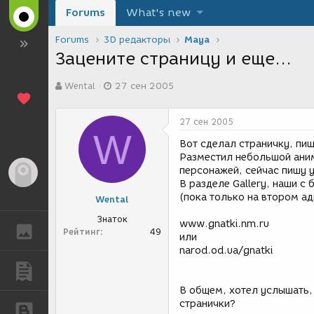
Forums
What's new
Forums
3D редакторы
Maya
Зацените страницу и еще...
А
Д
Wental
27 сен 2005
в
а
т
т
о
а
27 сен 2005
р
с
W
т
о
Вот сделал страничку, пиш
е
з
Разместил небольшой аним
м
д
персонажей, сейчас пишу
Гость
ы
а
В разделе Gallery, наши с
н
(пока только на втором ад
Wental
и
я
Знаток
www.gnatki.nm.ru
ГАЛЕРЕЯ
Рейтинг
49
или
narod.od.ua/gnatki
ПУБЛИКАЦИИ
В общем, хотел услышать, 
странички?
БЛОГИ