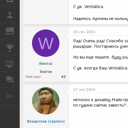
С ув. Ventallica
РАБОТА
Надеюсь Админы не кильну
REN
ЖУРНАЛ
29 сен 2005
W
Рад! Очень рад! Спасибо 
рыцарши. Постараюсь учес
КОНКУРСЫ
Но вы еще пишите, буду ра
КУРСЫ
Wental
С ув. всегда Ваш Ventallica
Знаток
Рейтинг
49
ФОРУМ
27 сен 2005
RU
Русский
неплохо к дизайну Майи п
по гудини сайтик завесть?.
Владислав (sapiens)