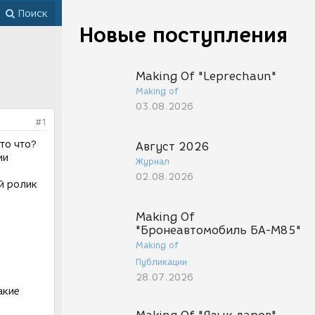
Поиск
Новые поступления
Making Of "Leprechaun"
Making of
03.08.2026
#1
то что?
Август 2026
ии
Журнал
02.08.2026
й ролик
Making Of
"Бронеавтомобиль БА-М85"
Making of
Публикации
28.07.2026
акие