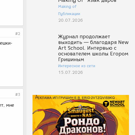
Making Of "Язык даров"
Making of
Публикации
20.07.2026
#2
Журнал продолжает
выходить — благодаря New
мешки-
Art School. Интервью с
основателем школы Егором
Гришиным
Интересное из сети
15.07.2026
#3
ет, мне