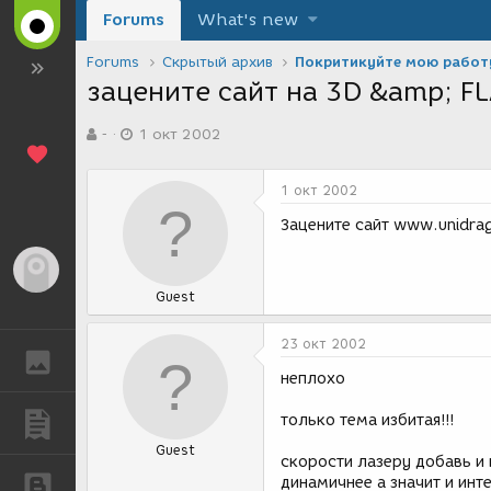
Forums
What's new
Forums
Скрытый архив
Покритикуйте мою работ
зацените сайт на 3D &amp; F
А
Д
-
1 окт 2002
в
а
т
т
о
а
1 окт 2002
р
с
т
о
Зацените сайт www.unidrag
е
з
м
д
Гость
ы
а
Guest
н
и
я
23 окт 2002
ГАЛЕРЕЯ
неплохо
только тема избитая!!!
ПУБЛИКАЦИИ
Guest
скорости лазеру добавь и 
динамичнее а значит и инт
БЛОГИ