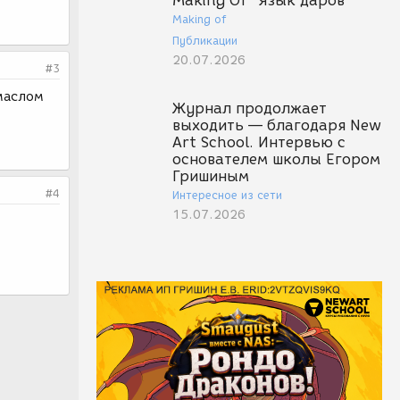
Making Of "Язык даров"
Making of
Публикации
20.07.2026
#3
 маслом
Журнал продолжает
выходить — благодаря New
Art School. Интервью с
основателем школы Егором
Гришиным
#4
Интересное из сети
15.07.2026