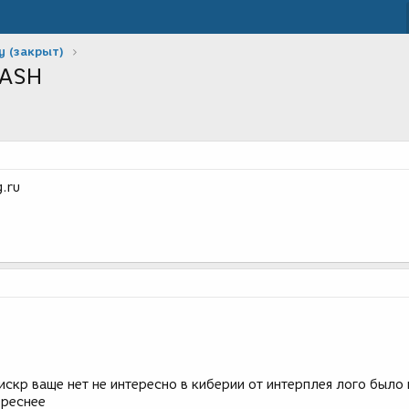
у (закрыт)
LASH
.ru
искр ваще нет не интересно в киберии от интерплея лого было
ереснее