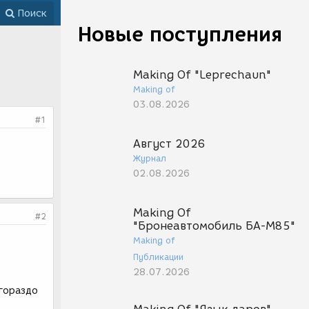
Поиск
Новые поступления
Making Of "Leprechaun"
Making of
03.08.2026
#1
Август 2026
Журнал
02.08.2026
Making Of
#2
"Бронеавтомобиль БА-М85"
Making of
Публикации
28.07.2026
 гораздо