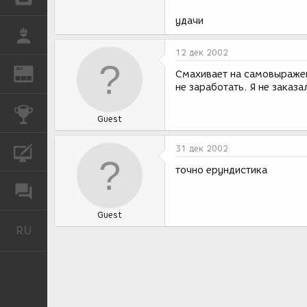
удачи
РАБОТА
12 дек 2002
REN
ЖУРНАЛ
Смахивает на самовыражен
не заработать. Я не заказа
КОНКУРСЫ
Guest
31 дек 2002
КУРСЫ
точно ерундистика
ФОРУМ
Guest
RU
Русский