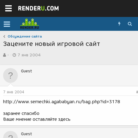
Обсуждение сайта
Зацените новый игровой сайт
А
Д
-
7 янв 2004
в
а
т
т
о
а
Guest
р
с
т
о
е
з
м
д
7 янв 2004
ы
а
н
http://www.semechki.agababyan.ru/bag.php?id=3178
и
я
заранее спасибо
Ваше мнение оставляйте здесь
Guest