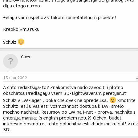
Mne b# hotelos' uznat smogu li ya zanyatsya 3D grafikoy i 4t0
dlya etogo nu*no.
*elayu vam uspehov v takom zame4atelnom proekte!
Krepko *mu ruku
Schulz
Guest
13 ноя 2002
A chto redaktsiya-to? Znakomstva nado zavodit, i plotno
obschatsa Predlagayu vsem 3D-Lightwaveram peretyanut'
Schulz v LW-lager', poka chelovek ne opredelilsa.
Smotrite
Schultz, esli u vas est' vozmozhnost dostupa k LW, smelo
mozhno nachinat. Resursov po LW na I-net - prorva, nachnite s
chteniya manual (s english problem netu?) Ochen' budet
interesno posmotret, chto poluchitsa esli khudozhniku dat' v ruk
3D!