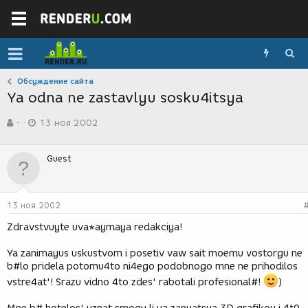
Обсуждение сайта
Ya odna ne zastavlyu sosku4itsya
А
Д
-
13 ноя 2002
в
а
т
т
о
а
Guest
р
с
т
о
е
з
м
д
13 ноя 2002
ы
а
н
Zdravstvuyte uva*aymaya redakciya!
и
я
Ya zanimayus uskustvom i posetiv vaw sait moemu vostorgu ne
b#lo pridela potomu4to ni4ego podobnogo mne ne prihodilos
vstre4at'! Srazu vidno 4to zdes' rabotali profesional#!
)