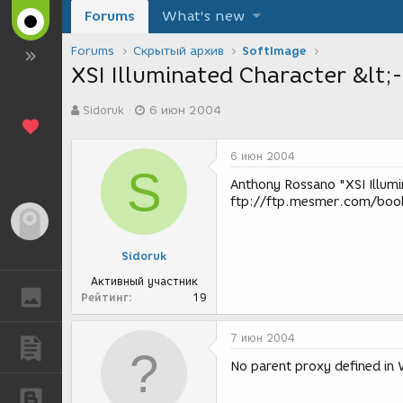
Forums
What's new
Forums
Скрытый архив
SoftImage
XSI Illuminated Character &lt;
А
Д
Sidoruk
6 июн 2004
в
а
т
т
о
а
6 июн 2004
р
с
S
т
о
Anthony Rossano "XSI Illum
е
з
ftp://ftp.mesmer.com/boo
м
д
Гость
ы
а
н
Sidoruk
и
я
Активный участник
ГАЛЕРЕЯ
Рейтинг
19
7 июн 2004
ПУБЛИКАЦИИ
No parent proxy defined in
БЛОГИ