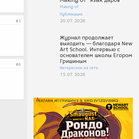
Making Of "Язык даров"
Making of
Публикации
20.07.2026
#3
Журнал продолжает
выходить — благодаря New
Art School. Интервью с
основателем школы Егором
Гришиным
#4
Интересное из сети
15.07.2026