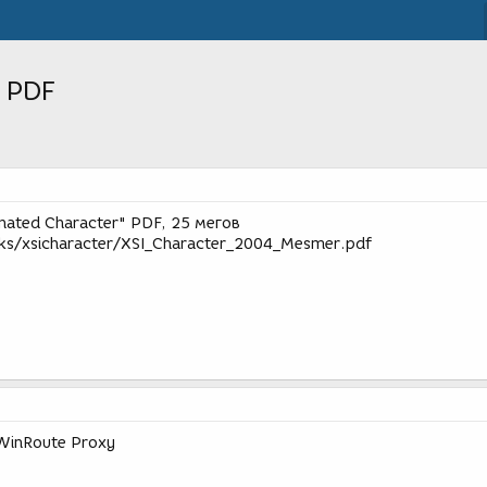
- PDF
inated Character" PDF, 25 мегов
ks/xsicharacter/XSI_Character_2004_Mesmer.pdf
 WinRoute Proxy