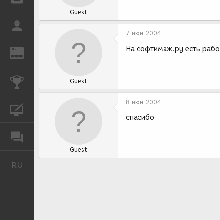
Guest
РАБОТА
7 июн 2004
На софтимаж.ру есть рабо
REN
ЖУРНАЛ
КОНКУРСЫ
Guest
8 июн 2004
КУРСЫ
спасибо
ФОРУМ
Guest
RU
Русский