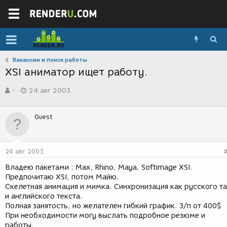
Вакансии и поиск работы
XSI аниматор ищет работу.
А
Д
-
24 авг 2003
в
а
т
т
о
а
Guest
р
с
т
о
е
з
м
д
24 авг 2003
ы
а
н
Владею пакетами : Max, Rhino, Maya, Softimage XSI.
и
Предпочитаю XSI, потом Майю.
я
Скелетная анимация и мимка. Синхронизация как русского т
и английского текста.
Полная занятость, но желателен гибкий график. З/п от 400$
При необходимости могу выслать подробное резюме и
работы.